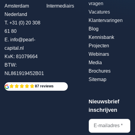
vragen
Amsterdam
Intermediairs
Vacatures
Nederland
Klantervaringen
T.
+31 (0) 20 308
Blog
61 80
Kennisbank
E.
info@pearl-
Projecten
capital.nl
Webinars
KvK: 81079664
Media
BTW:
Brochures
NL861919452B01
Sitemap
87 reviews
Nieuwsbrief
inschrijven