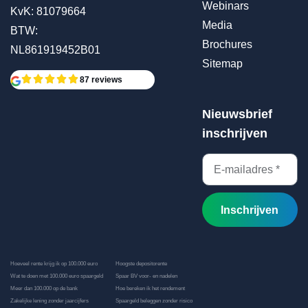
Webinars
KvK: 81079664
Media
BTW:
Brochures
NL861919452B01
Sitemap
87 reviews
Nieuwsbrief
inschrijven
Inschrijven
Hoeveel rente krijg ik op 100.000 euro
Hoogste depositorente
Wat te doen met 100.000 euro spaargeld
Spaar BV voor- en nadelen
Meer dan 100.000 op de bank
Hoe bereken ik het rendement
Zakelijke lening zonder jaarcijfers
Spaargeld beleggen zonder risico