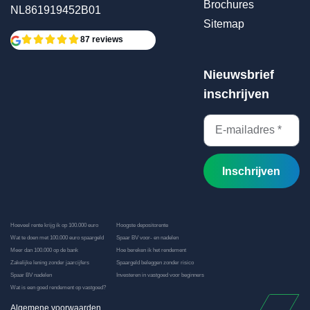
Brochures
NL861919452B01
Sitemap
87 reviews
Nieuwsbrief
inschrijven
Inschrijven
Hoeveel rente krijg ik op 100.000 euro
Hoogste depositorente
Wat te doen met 100.000 euro spaargeld
Spaar BV voor- en nadelen
Meer dan 100.000 op de bank
Hoe bereken ik het rendement
Zakelijke lening zonder jaarcijfers
Spaargeld beleggen zonder risico
Spaar BV nadelen
Investeren in vastgoed voor beginners
Wat is een goed rendement op vastgoed?
Algemene voorwaarden