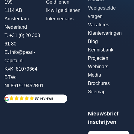
199
Geld lenen
Veelgestelde
1114 AB
Ik wil geld lenen
vragen
Amsterdam
Intermediairs
Vacatures
Nederland
Klantervaringen
T.
+31 (0) 20 308
Blog
61 80
Kennisbank
E.
info@pearl-
Projecten
capital.nl
Webinars
KvK: 81079664
Media
BTW:
Brochures
NL861919452B01
Sitemap
87 reviews
Nieuwsbrief
inschrijven