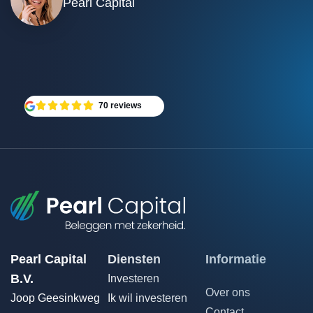
Pearl Capital
70 reviews
Pearl Capital
Diensten
Informatie
B.V.
Investeren
Over ons
Joop Geesinkweg
Ik wil investeren
Contact